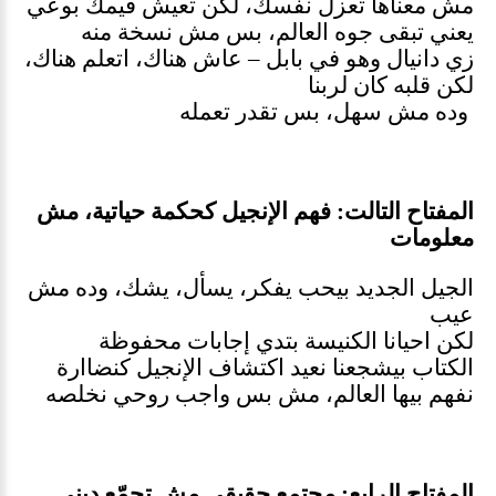
مش معناها تعزل نفسك، لكن تعيش قيمك بوعي
يعني تبقى جوه العالم، بس مش نسخة منه
زي دانيال وهو في بابل – عاش هناك، اتعلم هناك،
لكن قلبه كان لربنا
وده مش سهل، بس
تقدر تعمله
المفتاح التالت: فهم الإنجيل كحكمة حياتية، مش
معلومات
الجيل الجديد بيحب يفكر، يسأل، يشك، وده مش
عيب
لكن احيانا الكنيسة بتدي إجابات محفوظة
الكتاب بيشجعنا نعيد اكتشاف الإنجيل كنضاارة
نفهم بيها العالم، مش بس واجب روحي نخلصه
المفتاح الرابع: مجتمع حقيقي مش تجمّع ديني