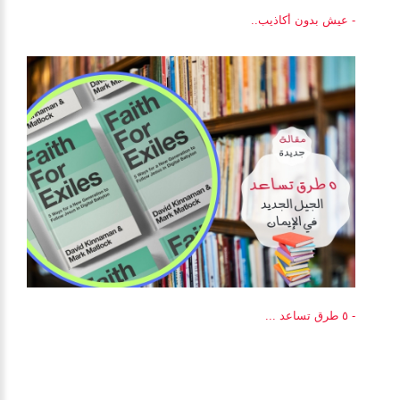
- عيش بدون أكاذيب..
- ٥ طرق تساعد ...