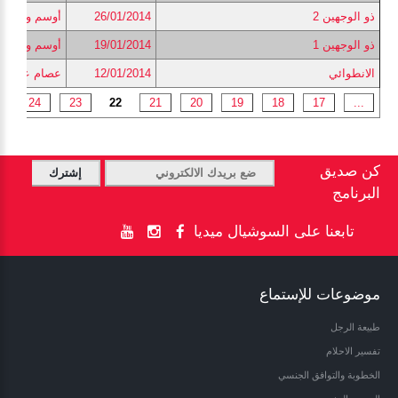
ذو الوجهين 2
26/01/2014
أوسم وصفي
ذو الوجهين 1
19/01/2014
أوسم وصفي
الانطوائي
12/01/2014
عصام عزت
24
23
22
21
20
19
18
17
...
كن صديق
البرنامج
تابعنا على السوشيال ميديا
موضوعات للإستماع
طبيعة الرجل
تفسير الاحلام
الخطوبة والتوافق الجنسي