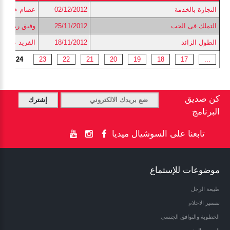
التجارة بالخدمة
02/12/2012
عصام خليل
التملك فى الحب
25/11/2012
وفيق رمزى
الطول الزائد
18/11/2012
الفريد عزيز
24
23
22
21
20
19
18
17
...
كن صديق
البرنامج
تابعنا على السوشيال ميديا
موضوعات للإستماع
طبيعة الرجل
تفسير الاحلام
الخطوبة والتوافق الجنسي