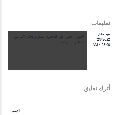
تعليقات
هبه عادل
العنوان يخض. لكن المحتوى ممتاز والافكار اكتر من
2/8/2022
تحفة ربنا يبارككم
4:08:00 AM
أترك تعليق
الإسم: