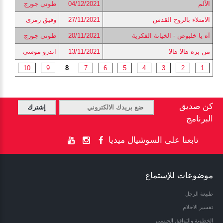
الألم
04/12/2021
طوني جورج
الامتلاء بالروح القدس
27/11/2021
وفيق رمزى
آه يا خلبوص - الخيانة الفكرية
20/11/2021
طوني جورج
من بره هالا هالا
13/11/2021
اندرو موسى
...
10
9
8
7
6
5
4
3
2
1
كن صديق
البرنامج
تابعنا على السوشيال ميديا
موضوعات للإستماع
طبيعة الرجل
تفسير الاحلام
الخطوبة والتوافق الجنسي