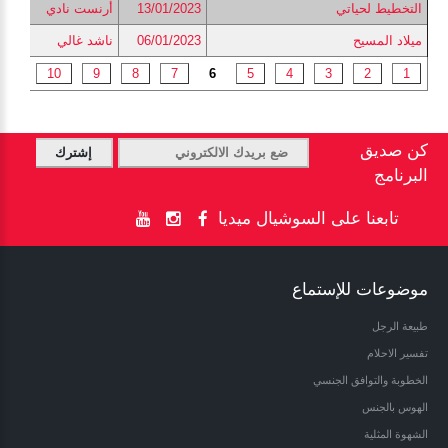
التخطيط لحياتي
13/01/2023
أرنست نادي
ميلاد المسيح
06/01/2023
ناشد غالي
...
10
9
8
7
6
5
4
3
2
1
كن صديق
البرنامج
تابعنا على السوشيال ميديا
موضوعات للإستماع
طبيعة الرجل
تفسير الاحلام
الخطوبة والتوافق الجنسي
الهوس بالجنس
الشهوة المثلية