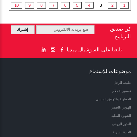
...
10
9
8
7
6
5
4
3
2
1
كن صديق
البرنامج
تابعنا على السوشيال ميديا
موضوعات للإستماع
طبيعة الرجل
تفسير الاحلام
الخطوبة والتوافق الجنسي
الهوس بالجنس
الشهوة المثلية
الفتور الروحي
العادة السرية